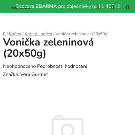
Hledat
NÁKUP
Doprava ZDARMA
pro objednávky nad 1 400Kč
Přejít
KOŠÍK
na
obsah
Domů
/
Koření
/
Koření - směsi
/
Vonička zeleninová (20x50g)
Vonička zeleninová
(20x50g)
Průměrné
Neohodnoceno
Podrobnosti hodnocení
hodnocení
Značka:
Vera Gurmet
produktu
je
0,0
z
5
hvězdiček.