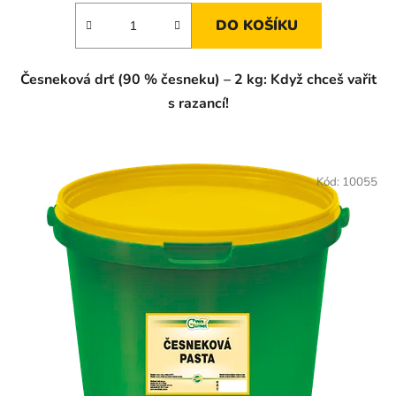
DO KOŠÍKU
Česneková drť (90 % česneku) – 2 kg: Když chceš vařit
s razancí!
Kód:
10055