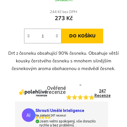
244 Kč bez DPH
273 Kč
DO KOŠÍKU
Drť z česneku obsahující 90% česneku. Obsahuje větší
kousky čerstvého česneku s mnohem silnějším
česnekovým aroma obohacenou o medvědí česnek.
5
Ověřené
247
recenze
Recenze
Shrnutí Umělé Inteligence
AI
Na základě 247 recenzí
Jsem velmi spokojený, vše dorazilo
rychle a bez problémů. .