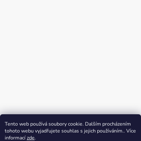
Tento web používá soubory cookie. Dalším procházením
tohoto webu vyjadřujete souhlas s jejich používáním.. Více
VERA GURMET
KASIA vera, s. r. o.
informací
zde
.