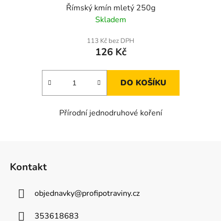
Římský kmín mletý 250g
Skladem
113 Kč bez DPH
126 Kč
DO KOŠÍKU
Přírodní jednodruhové koření
Z
á
Kontakt
p
a
objednavky
@
profipotraviny.cz
t
í
353618683