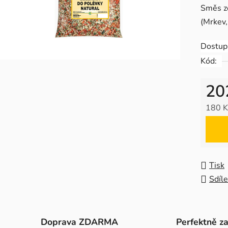
Směs ze
je
(Mrkev,
0,0
z
Dostup
5
Kód:
hvězdič
20
180 K
Měrná
Tisk
Sdíle
Doprava ZDARMA
Perfektně z