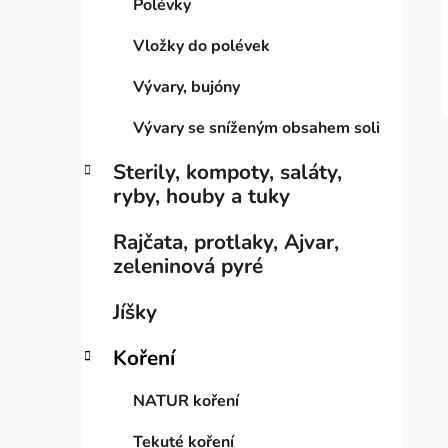
Polévky
e
n
í
Vložky do polévek
p
Vývary, bujóny
a
n
Vývary se sníženým obsahem soli
e
Sterily, kompoty, saláty,
l
ryby, houby a tuky
Rajčata, protlaky, Ajvar,
zeleninová pyré
Jíšky
Koření
NATUR koření
Tekuté koření