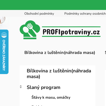
Přejít
Obchodní podmínky
Podmínky ochrany osobních
na
obsah
Bílkovina z luštěnin(náhrada masa)
P
K
Přeskočit
Bílkovina z luštěnin(náhrada
a
kategorie
o
masa)
t
s
e
t
Slaný program
g
r
o
Šťávy k masu, omáčky
a
r
i
n