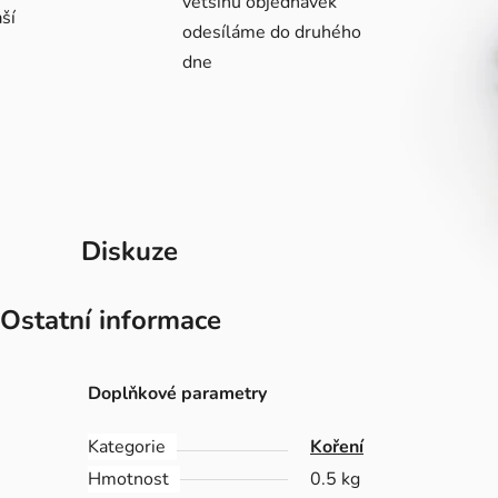
většinu objednávek
ší
odesíláme do druhého
dne
Diskuze
Ostatní informace
Doplňkové parametry
Kategorie
Koření
Hmotnost
0.5 kg