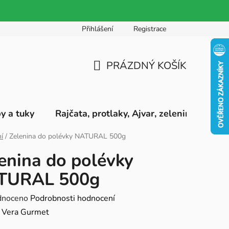
Přihlášení
Registrace
PRÁZDNÝ KOŠÍK
NÁKUPNÍ
KOŠÍK
by a tuky
Rajčata, protlaky, Ajvar, zeleninová pyré
í
/
Zelenina do polévky NATURAL 500g
enina do polévky
TURAL 500g
né
dnoceno
Podrobnosti hodnocení
ení
:
Vera Gurmet
tu