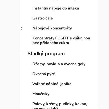
Instantní nápoje do mléka
Gastro čaje
Nápojové koncentráty
Koncentráty FOSFIT s vlákninou
bez přidaného cukru
Sladký program
Džemy, povidla a ovocné gely
Ovocná pyré
Vařené náplně, jablka
Moučníky
Polevy, krémy, pudinky, kakao,
posypy a další