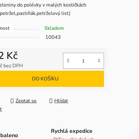
leniny do polévky v malých kostičkách
petržel,pastiňák,petrželový list)
nost
Skladem
10043
ek.
2 Kč
č bez DPH
 cena:
DO KOŠÍKU
Zeptat se
Hlídat
t
Rychlá expedice
abaleno