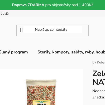
Doprava ZDARMA
pro objednávky nad 1 400Kč
 údajů
Slaný program
Sterily, kompoty, saláty, ryby, hou
Domů
/
Kořen
Zel
NA
Průměr
Neoho
hodnoc
Značka
produk