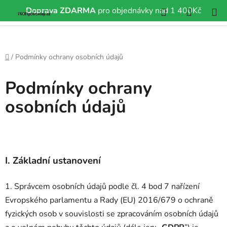
Hledat
NÁKUP
Doprava ZDARMA
pro objednávky nad 1 400Kč
Přejít
KOŠÍK
na
obsah
Domů
/
Podmínky ochrany osobních údajů
Podmínky ochrany
osobních údajů
I.
Základní ustanovení
1. Správcem osobních údajů podle čl. 4 bod 7 nařízení
Evropského parlamentu a Rady (EU) 2016/679 o ochraně
fyzických osob v souvislosti se zpracováním osobních údajů