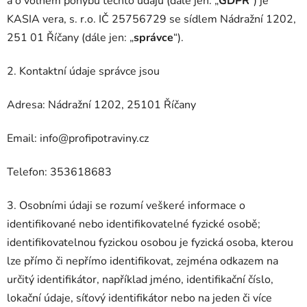
a o volném pohybu těchto údajů (dále jen: „
GDPR
”) je
KASIA vera, s. r.o. IČ 25756729 se sídlem Nádražní 1202,
251 01 Říčany (dále jen: „
správce
“).
2. Kontaktní údaje správce jsou
Adresa: Nádražní 1202, 25101 Říčany
Email: info@profipotraviny.cz
Telefon: 353618683
3. Osobními údaji se rozumí veškeré informace o
identifikované nebo identifikovatelné fyzické osobě;
identifikovatelnou fyzickou osobou je fyzická osoba, kterou
lze přímo či nepřímo identifikovat, zejména odkazem na
určitý identifikátor, například jméno, identifikační číslo,
lokační údaje, síťový identifikátor nebo na jeden či více