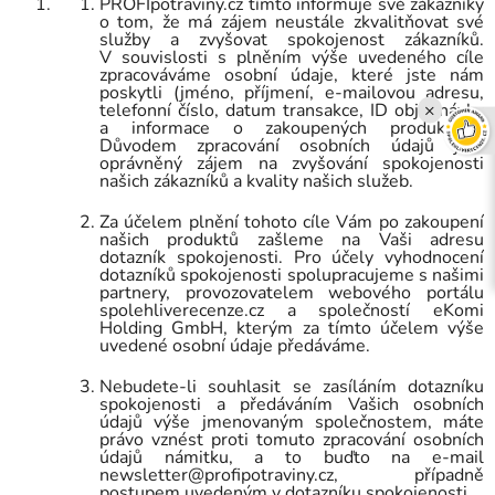
PROFIpotraviny.cz
tímto informuje své zákazníky
o tom, že má zájem neustále zkvalitňovat své
služby a zvyšovat spokojenost zákazníků.
V souvislosti s plněním výše uvedeného cíle
zpracováváme osobní údaje, které jste nám
poskytli (jméno, příjmení, e-mailovou adresu,
×
telefonní číslo, datum transakce, ID objednávky
a informace o
zakoupených produktech.
Důvodem zpracování osobních údajů je
oprávněný zájem na zvyšování spokojenosti
našich zákazníků a kvality našich služeb.
Za účelem plnění tohoto cíle Vám po
zakoupení
našich produktů
zašleme na Vaši adresu
dotazník spokojenosti. Pro účely vyhodnocení
dotazníků spokojenosti spolupracujeme s našimi
partnery, provozovatelem webového portálu
spolehliverecenze.cz a společností eKomi
Holding GmbH, kterým za tímto účelem výše
uvedené osobní údaje předáváme.
Nebudete-li souhlasit se zasíláním dotazníku
spokojenosti a předáváním Vašich osobních
údajů výše jmenovaným společnostem, máte
právo vznést proti tomuto zpracování osobních
údajů námitku, a to buďto na e-mail
newsletter@profipotraviny.cz, případně
postupem uvedeným v dotazníku spokojenosti.