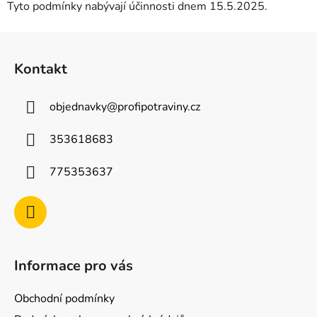
Tyto podmínky nabývají účinnosti dnem 15.5.2025.
Z
á
Kontakt
p
a
objednavky
@
profipotraviny.cz
t
í
353618683
775353637
Informace pro vás
Obchodní podmínky