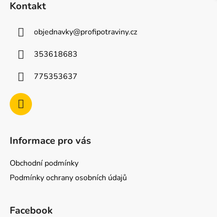
Kontakt
p
a
objednavky
@
profipotraviny.cz
t
í
353618683
775353637
Informace pro vás
Obchodní podmínky
Podmínky ochrany osobních údajů
Facebook