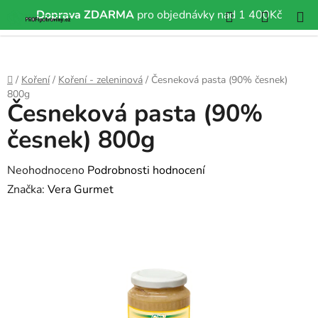
Hledat
NÁKUP
Doprava ZDARMA
pro objednávky nad 1 400Kč
Přejít
KOŠÍK
na
obsah
Domů
/
Koření
/
Koření - zeleninová
/
Česneková pasta (90% česnek)
800g
Česneková pasta (90%
česnek) 800g
Průměrné
Neohodnoceno
Podrobnosti hodnocení
hodnocení
Značka:
Vera Gurmet
produktu
je
0,0
z
5
hvězdiček.