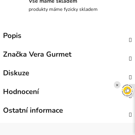
Vše máme skladem
produkty máme fyzicky skladem
Popis
Značka
Vera Gurmet
Diskuze
×
Hodnocení
Ostatní informace
Z
á