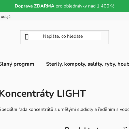
Doprava ZDARMA
pro objednávky nad 1 400Kč
 údajů
Slaný program
Sterily, kompoty, saláty, ryby, hou
Koncentráty LIGHT
Speciální řada koncentrátů s umělými sladidly a ředěním s vo