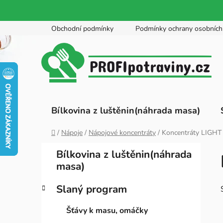
Přejít
Obchodní podmínky
Podmínky ochrany osobních
na
obsah
Bílkovina z luštěnin(náhrada masa)
Domů
/
Nápoje
/
Nápojové koncentráty
/
Koncentráty LIGHT
P
K
Přeskočit
Bílkovina z luštěnin(náhrada
a
kategorie
o
masa)
t
s
e
t
Slaný program
g
r
o
Šťávy k masu, omáčky
a
r