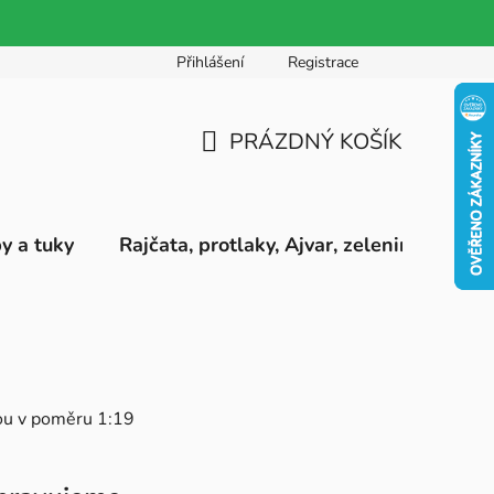
Přihlášení
Registrace
PRÁZDNÝ KOŠÍK
NÁKUPNÍ
KOŠÍK
by a tuky
Rajčata, protlaky, Ajvar, zeleninová pyré
dou v poměru 1:19