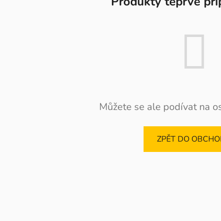
Produkty teprve při
Můžete se ale podívat na os
ZPĚT DO OBCH