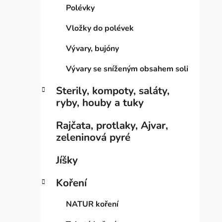
i
n
Polévky
e
n
í
Vložky do polévek
p
Vývary, bujóny
a
n
Vývary se sníženým obsahem soli
e
Sterily, kompoty, saláty,
l
ryby, houby a tuky
Rajčata, protlaky, Ajvar,
zeleninová pyré
Jíšky
Koření
NATUR koření