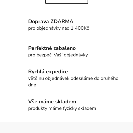
o
d
v
a
á
c
n
Doprava ZDARMA
í
í
pro objednávky nad 1 400Kč
p
r
v
Perfektně zabaleno
k
pro bezpečí Vaší objednávky
y
v
ý
Rychlá expedice
p
většinu objednávek odesíláme do druhého
i
dne
s
u
Vše máme skladem
produkty máme fyzicky skladem
Z