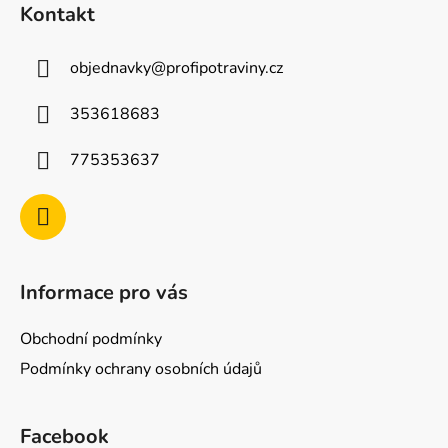
á
Kontakt
p
a
objednavky
@
profipotraviny.cz
t
í
353618683
775353637
Informace pro vás
Obchodní podmínky
Podmínky ochrany osobních údajů
Facebook