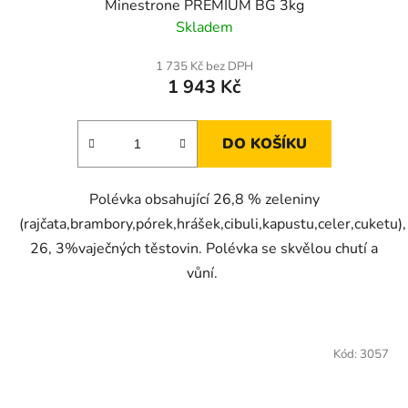
Minestrone PREMIUM BG 3kg
Skladem
1 735 Kč bez DPH
1 943 Kč
DO KOŠÍKU
Polévka obsahující 26,8 % zeleniny
(rajčata,brambory,pórek,hrášek,cibuli,kapustu,celer,cuketu),
26, 3%vaječných těstovin. Polévka se skvělou chutí a
vůní.
Kód:
3057