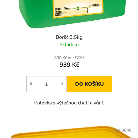
u
k
t
ů
Boršč 3,5kg
Skladem
838 Kč bez DPH
939 Kč
DO KOŠÍKU
Polévka s výtečnou chutí a vůní.
Kód:
3040