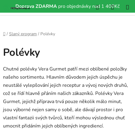
Hledat
NÁKUP
Doprava ZDARMA
pro objednávky nad 1 400Kč
Přejít
KOŠÍK
na
obsah
Domů
/
Slaný program
/
Polévky
Polévky
Chutné polévky Vera Gurmet patří mezi oblíbené položky
našeho sortimentu. Hlavním důvodem jejich úspěchu je
neustálé vylepšování jejich receptur a vývoj nových druhů,
což se řídí hlavně přáním našich zákazníků. Polévky Vera
Gurmet, jejichž příprava trvá pouze několik málo minut,
jsou výborné nejen samy o sobě, ale dávají prostor i pro
vlastní fantazii svých tvůrců, kteří mohou výslednou chuť
umocnit přidáním jejich oblíbených ingrediencí.