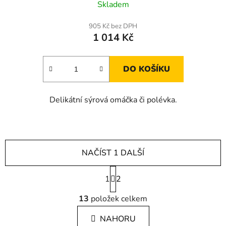
Skladem
905 Kč bez DPH
1 014 Kč
DO KOŠÍKU
Delikátní sýrová omáčka či polévka.
NAČÍST 1 DALŠÍ
S
1
t
2
r
O
á
13
položek celkem
v
n
l
k
NAHORU
á