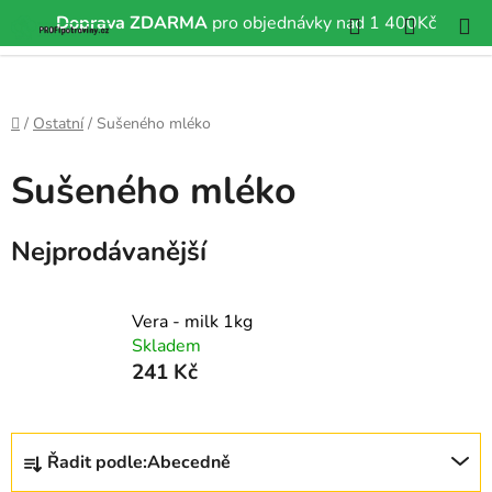
Hledat
NÁKUP
Doprava ZDARMA
pro objednávky nad 1 400Kč
Přejít
KOŠÍK
na
obsah
Domů
/
Ostatní
/
Sušeného mléko
Sušeného mléko
Nejprodávanější
Vera - milk 1kg
Skladem
241 Kč
Ř
Řadit podle:
Abecedně
a