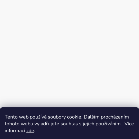
Tento web používá soubory cookie. Dalším procházením
tohoto webu vyjadřujete souhlas s jejich používáním.. Více
informací
zde
.
VERA GURMET
KASIA vera, s. r. o.