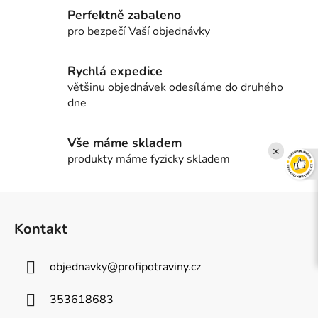
í
Perfektně zabaleno
p
pro bezpečí Vaší objednávky
r
v
Rychlá expedice
k
většinu objednávek odesíláme do druhého
y
dne
v
ý
p
Vše máme skladem
×
i
produkty máme fyzicky skladem
s
u
Z
á
Kontakt
p
a
objednavky
@
profipotraviny.cz
t
í
353618683