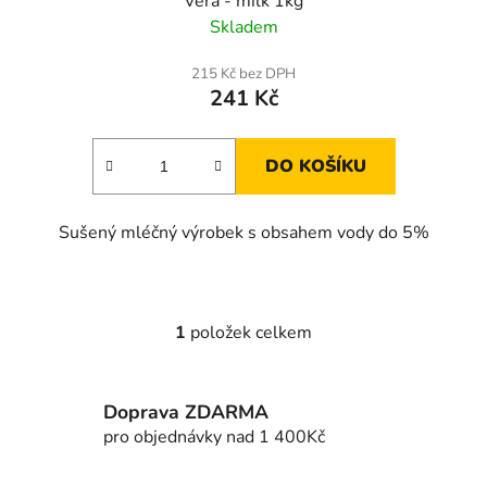
Vera - milk 1kg
Skladem
215 Kč bez DPH
241 Kč
DO KOŠÍKU
Sušený mléčný výrobek s obsahem vody do 5%
1
položek celkem
O
v
l
Doprava ZDARMA
á
d
pro objednávky nad 1 400Kč
a
c