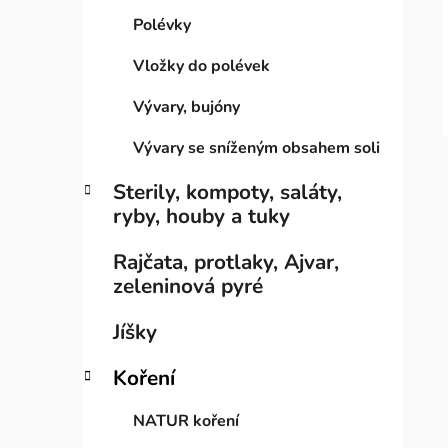
i
n
Polévky
e
n
í
Vložky do polévek
p
Vývary, bujóny
a
n
Vývary se sníženým obsahem soli
e
Sterily, kompoty, saláty,
l
ryby, houby a tuky
Rajčata, protlaky, Ajvar,
zeleninová pyré
Jíšky
Koření
NATUR koření