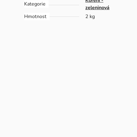
Koření -
Kategorie
zeleninová
Hmotnost
2 kg