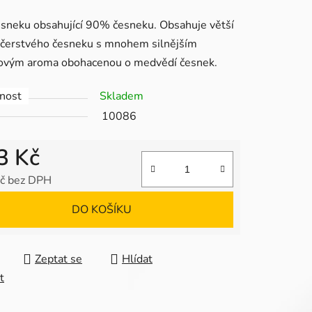
tu
esneku obsahující 90% česneku. Obsahuje větší
 čerstvého česneku s mnohem silnějším
ovým aroma obohacenou o medvědí česnek.
nost
Skladem
ek.
10086
3 Kč
č bez DPH
 cena:
DO KOŠÍKU
Zeptat se
Hlídat
t