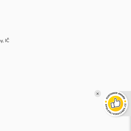
y, IČ
×