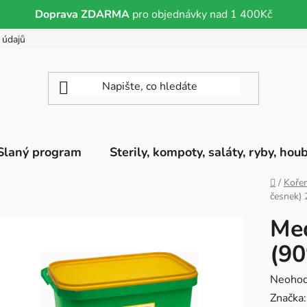
Doprava ZDARMA
pro objednávky nad 1 400Kč
 údajů
Slaný program
Sterily, kompoty, saláty, ryby, hou
Domů
/
Kořen
česnek) 
Med
(90
Průměr
Neoho
hodnoc
Značka