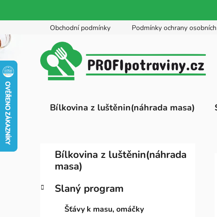
Přejít
Obchodní podmínky
Podmínky ochrany osobních
na
obsah
Bílkovina z luštěnin(náhrada masa)
P
K
Přeskočit
Bílkovina z luštěnin(náhrada
a
kategorie
o
masa)
t
s
e
t
Slaný program
g
r
o
Šťávy k masu, omáčky
a
r