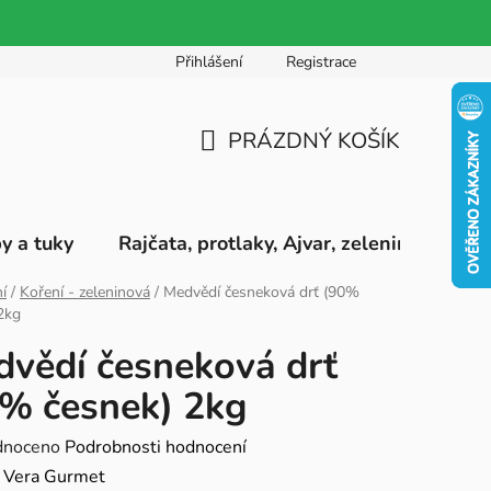
Přihlášení
Registrace
PRÁZDNÝ KOŠÍK
NÁKUPNÍ
KOŠÍK
by a tuky
Rajčata, protlaky, Ajvar, zeleninová pyré
í
/
Koření - zeleninová
/
Medvědí česneková drť (90%
2kg
vědí česneková drť
% česnek) 2kg
né
dnoceno
Podrobnosti hodnocení
ení
:
Vera Gurmet