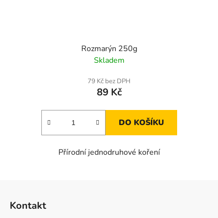
Rozmarýn 250g
Skladem
79 Kč bez DPH
89 Kč
DO KOŠÍKU
Přírodní jednodruhové koření
Z
á
Kontakt
p