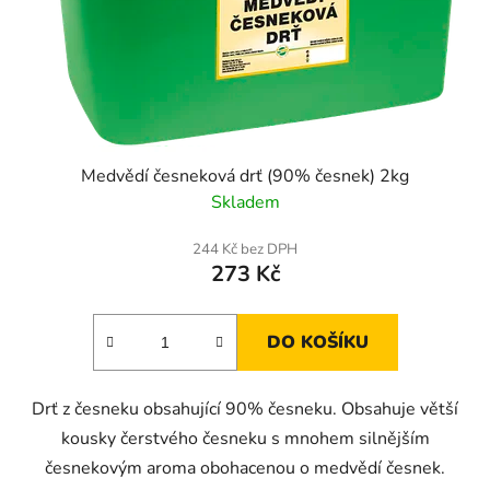
Medvědí česneková drť (90% česnek) 2kg
Skladem
244 Kč bez DPH
273 Kč
DO KOŠÍKU
Drť z česneku obsahující 90% česneku. Obsahuje větší
kousky čerstvého česneku s mnohem silnějším
česnekovým aroma obohacenou o medvědí česnek.