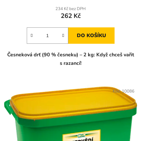
234 Kč bez DPH
262 Kč
DO KOŠÍKU
Česneková drť (90 % česneku) – 2 kg: Když chceš vařit
s razancí!
Kód:
10086