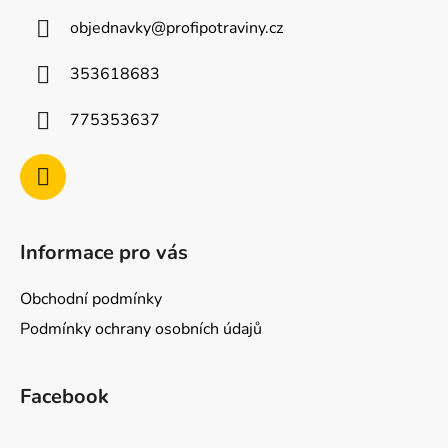
a
objednavky
@
profipotraviny.cz
t
í
353618683
775353637
Informace pro vás
Obchodní podmínky
Podmínky ochrany osobních údajů
Facebook