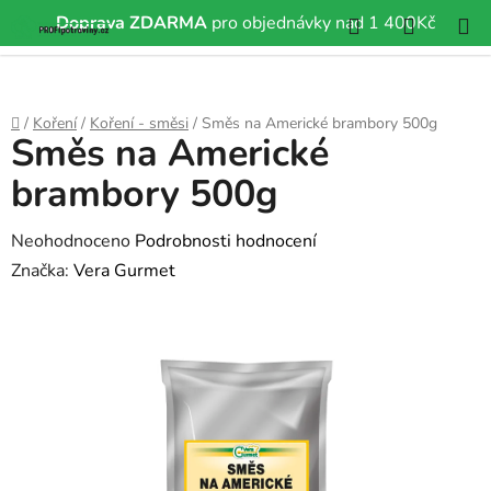
Hledat
NÁKUP
Doprava ZDARMA
pro objednávky nad 1 400Kč
Přejít
KOŠÍK
na
obsah
Domů
/
Koření
/
Koření - směsi
/
Směs na Americké brambory 500g
Směs na Americké
brambory 500g
Průměrné
Neohodnoceno
Podrobnosti hodnocení
hodnocení
Značka:
Vera Gurmet
produktu
je
0,0
z
5
hvězdiček.