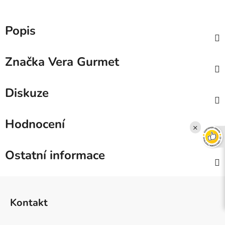
Popis
Značka
Vera Gurmet
Diskuze
Hodnocení
×
Ostatní informace
Z
á
Kontakt
p
a