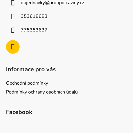
objednavky
@
profipotraviny.cz
t
í
353618683
775353637
Informace pro vás
Obchodní podmínky
Podmínky ochrany osobních údajů
Facebook