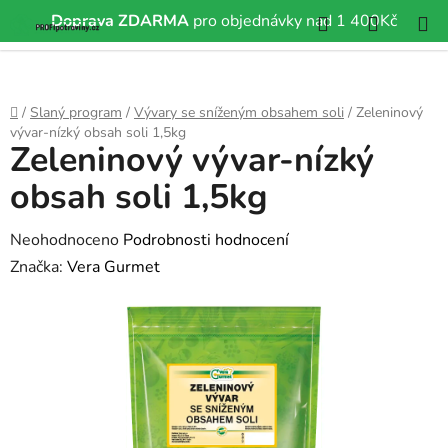
Hledat
NÁKUP
Doprava ZDARMA
pro objednávky nad 1 400Kč
Přejít
KOŠÍK
na
obsah
Domů
/
Slaný program
/
Vývary se sníženým obsahem soli
/
Zeleninový
vývar-nízký obsah soli 1,5kg
Zeleninový vývar-nízký
obsah soli 1,5kg
Průměrné
Neohodnoceno
Podrobnosti hodnocení
hodnocení
Značka:
Vera Gurmet
produktu
je
0,0
z
5
hvězdiček.