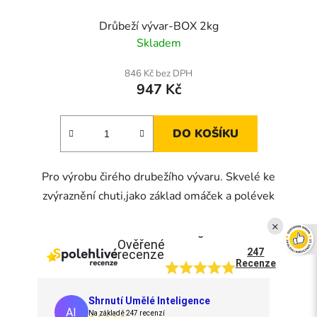
Drůbeží vývar-BOX 2kg
Skladem
846 Kč bez DPH
947 Kč
DO KOŠÍKU
Pro výrobu čirého drubežího vývaru. Skvelé ke
zvýraznění chuti,jako základ omáček a polévek
×
5
Ověřené
247
recenze
Recenze
Shrnutí Umělé Inteligence
AI
Na základě 247 recenzí