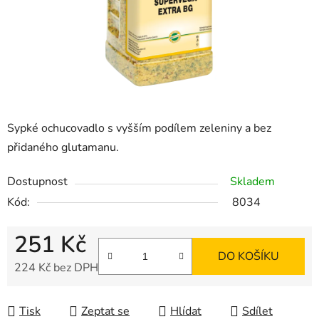
Sypké ochucovadlo s vyšším podílem zeleniny a bez
přidaného glutamanu.
Dostupnost
Skladem
Kód:
8034
251 Kč
DO KOŠÍKU
224 Kč bez DPH
Měrná cena:
Tisk
Zeptat se
Hlídat
Sdílet