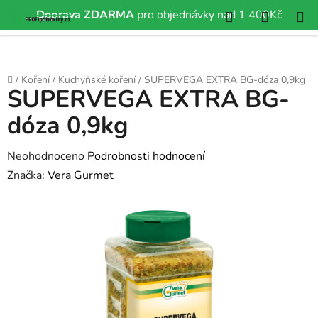
Hledat
NÁKUP
Doprava ZDARMA
pro objednávky nad 1 400Kč
Přejít
KOŠÍK
na
obsah
Domů
/
Koření
/
Kuchyňské koření
/
SUPERVEGA EXTRA BG-dóza 0,9kg
SUPERVEGA EXTRA BG-
dóza 0,9kg
Průměrné
Neohodnoceno
Podrobnosti hodnocení
hodnocení
Značka:
Vera Gurmet
produktu
je
0,0
z
5
hvězdiček.