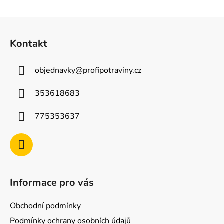
Z
á
Kontakt
p
a
objednavky
@
profipotraviny.cz
t
í
353618683
775353637
Informace pro vás
Obchodní podmínky
Podmínky ochrany osobních údajů