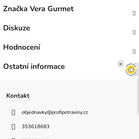
Značka
Vera Gurmet
Diskuze
Hodnocení
×
Ostatní informace
Z
á
Kontakt
p
a
objednavky
@
profipotraviny.cz
t
í
353618683