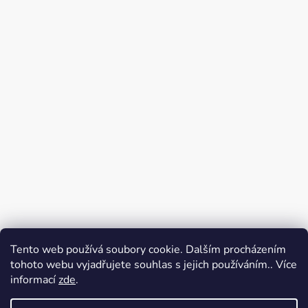
Tento web používá soubory cookie. Dalším procházením
tohoto webu vyjadřujete souhlas s jejich používáním.. Více
informací
zde
.
VERA GURMET
KASIA vera, s. r. o.