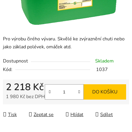
Pro výrobu čirého vývaru. Skvělé ke zvýraznění chuti nebo
jako základ polévek, omáček atd.
Dostupnost
Skladem
Kód:
1037
2 218 Kč
DO KOŠÍKU
1 980 Kč bez DPH
Měrná cena:
Tisk
Zeptat se
Hlídat
Sdílet