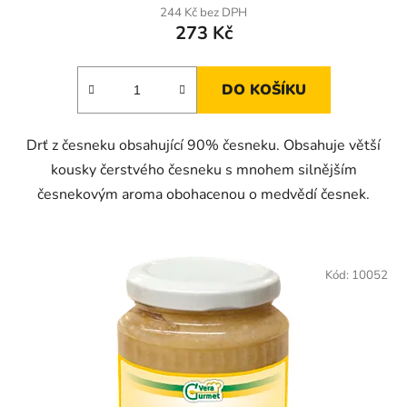
244 Kč bez DPH
273 Kč
DO KOŠÍKU
Drť z česneku obsahující 90% česneku. Obsahuje větší
kousky čerstvého česneku s mnohem silnějším
česnekovým aroma obohacenou o medvědí česnek.
Kód:
10052