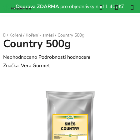
Hledat
NÁKUP
Doprava ZDARMA
pro objednávky nad 1 400Kč
Přejít
KOŠÍK
na
obsah
Domů
/
Koření
/
Koření - směsi
/
Country 500g
Country 500g
Průměrné
Neohodnoceno
Podrobnosti hodnocení
hodnocení
Značka:
Vera Gurmet
produktu
je
0,0
z
5
hvězdiček.