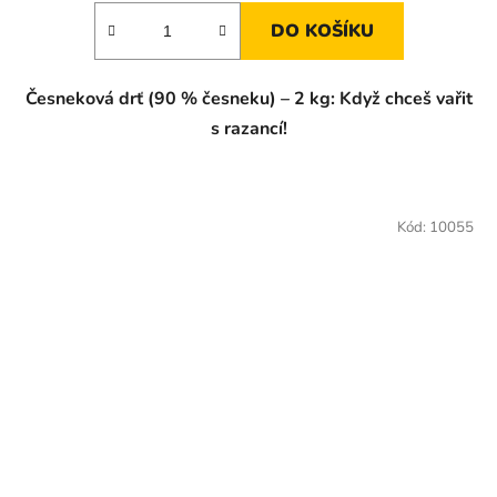
DO KOŠÍKU
Česneková drť (90 % česneku) – 2 kg: Když chceš vařit
s razancí!
Kód:
10055