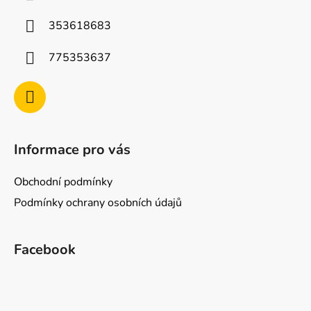
t
í
353618683
775353637
Informace pro vás
Obchodní podmínky
Podmínky ochrany osobních údajů
Facebook