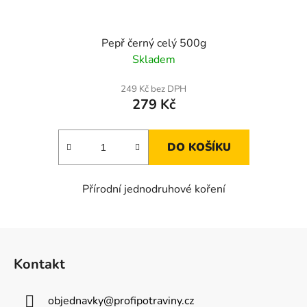
Pepř černý celý 500g
Skladem
249 Kč bez DPH
279 Kč
DO KOŠÍKU
Přírodní jednodruhové koření
Z
á
Kontakt
p
a
objednavky
@
profipotraviny.cz