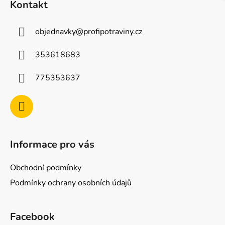
Kontakt
p
a
objednavky
@
profipotraviny.cz
t
í
353618683
775353637
Informace pro vás
Obchodní podmínky
Podmínky ochrany osobních údajů
Facebook