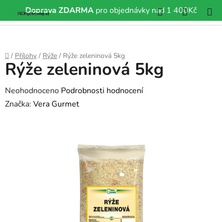
Hledat
NÁKUP
Doprava ZDARMA
pro objednávky nad 1 400Kč
Přejít
KOŠÍK
na
obsah
Domů
/
Přílohy
/
Rýže
/
Rýže zeleninová 5kg
Rýže zeleninová 5kg
Průměrné
Neohodnoceno
Podrobnosti hodnocení
hodnocení
Značka:
Vera Gurmet
produktu
je
0,0
z
5
hvězdiček.