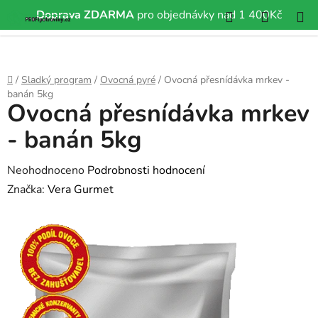
Hledat
NÁKUP
Doprava ZDARMA
pro objednávky nad 1 400Kč
Přejít
KOŠÍK
na
obsah
Domů
/
Sladký program
/
Ovocná pyré
/
Ovocná přesnídávka mrkev -
banán 5kg
Ovocná přesnídávka mrkev
- banán 5kg
Průměrné
Neohodnoceno
Podrobnosti hodnocení
hodnocení
Značka:
Vera Gurmet
produktu
je
0,0
z
5
hvězdiček.