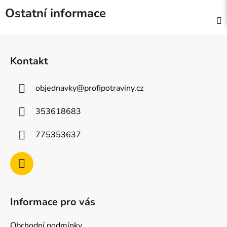
Ostatní informace
Z
á
Kontakt
p
a
objednavky
@
profipotraviny.cz
t
í
353618683
775353637
Informace pro vás
Obchodní podmínky