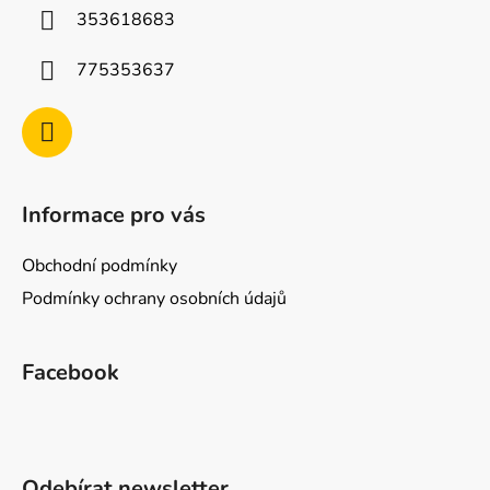
í
353618683
775353637
Informace pro vás
Obchodní podmínky
Podmínky ochrany osobních údajů
Facebook
Odebírat newsletter