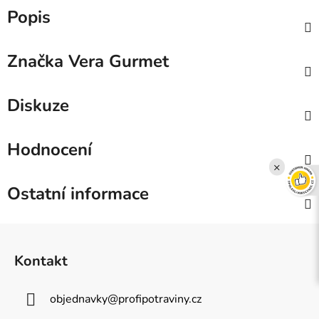
Popis
Značka
Vera Gurmet
Diskuze
Hodnocení
×
Ostatní informace
Z
á
Kontakt
p
a
objednavky
@
profipotraviny.cz
t