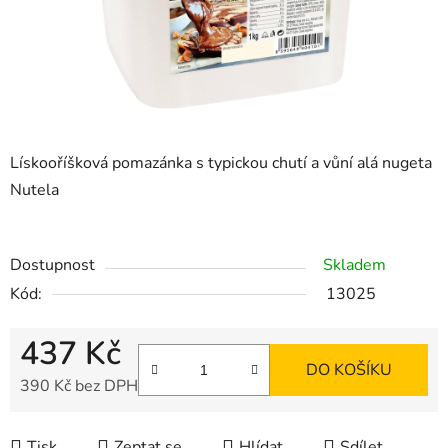
Lískooříšková pomazánka s typickou chutí a vůní alá nugeta
Nutela
Dostupnost
Skladem
Kód:
13025
437 Kč
DO KOŠÍKU
390 Kč bez DPH
Měrná cena:
Tisk
Zeptat se
Hlídat
Sdílet