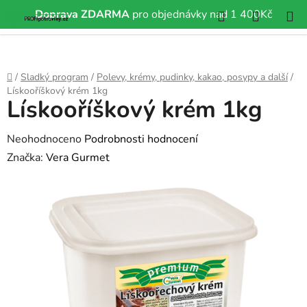
Hledat
NÁKUP
Doprava ZDARMA
pro objednávky nad 1 400Kč
Přejít
KOŠÍK
na
obsah
Domů
/
Sladký program
/
Polevy, krémy, pudinky, kakao, posypy a další
/
Lískooříškový krém 1kg
Lískooříškový krém 1kg
Průměrné
Neohodnoceno
Podrobnosti hodnocení
hodnocení
Značka:
Vera Gurmet
produktu
je
0,0
z
5
hvězdiček.