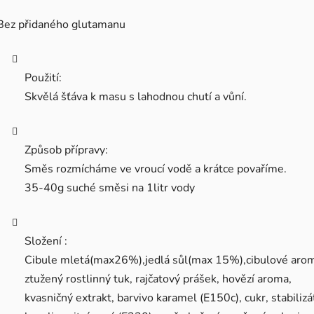
Bez přidaného glutamanu
Použití:
Skvělá šťáva k masu s lahodnou chutí a vůní.
Způsob přípravy:
Směs rozmícháme ve vroucí vodě a krátce povaříme.
35-40g suché směsi na 1litr vody
Složení :
Cibule mletá(max26%),jedlá sůl(max 15%),cibulové aro
ztužený rostlinný tuk, rajčatový prášek, hovězí aroma,
kvasničný extrakt, barvivo karamel (E150c), cukr, stabilizá