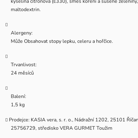
kyselina citrónová (E330), směs koření a sušené zeleniny,
maltodextrin.
Alergeny:
Může Obsahovat stopy lepku, celeru a hořčice.
Trvanlivost:
24 měsíců
Balení:
1,5 kg
Prodejce: KASIA vera, s. r. o., Nádražní 1202, 25101 Říčan
25756729, středisko VERA GURMET Toužim