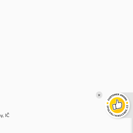
×
y, IČ