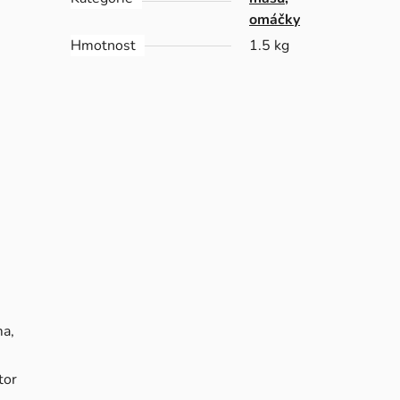
omáčky
Hmotnost
1.5 kg
ma,
tor