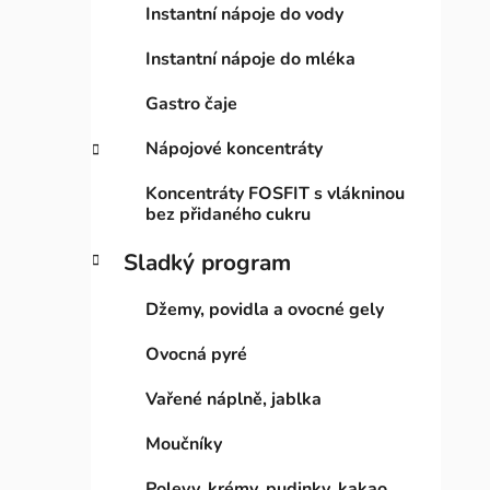
Instantní nápoje do vody
Instantní nápoje do mléka
Gastro čaje
Nápojové koncentráty
Koncentráty FOSFIT s vlákninou
bez přidaného cukru
Sladký program
Džemy, povidla a ovocné gely
Ovocná pyré
Vařené náplně, jablka
Moučníky
Polevy, krémy, pudinky, kakao,