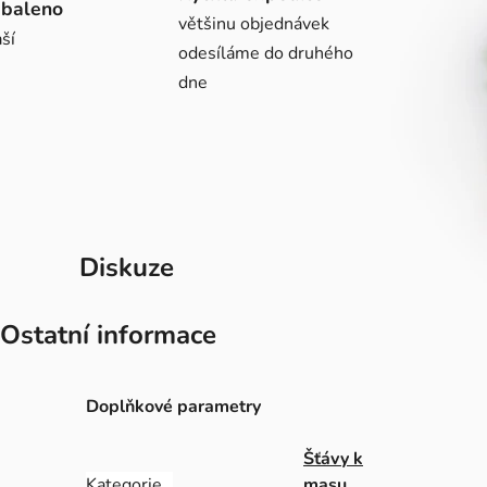
abaleno
většinu objednávek
ší
odesíláme do druhého
dne
Diskuze
Ostatní informace
Doplňkové parametry
Šťávy k
Kategorie
masu,