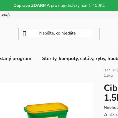
Doprava ZDARMA
pro objednávky nad 1 400Kč
 údajů
Slaný program
Sterily, kompoty, saláty, ryby, hou
Domů
/
Slan
1,5kg
Cib
1,5
Průměr
Neoho
hodnoc
Značka