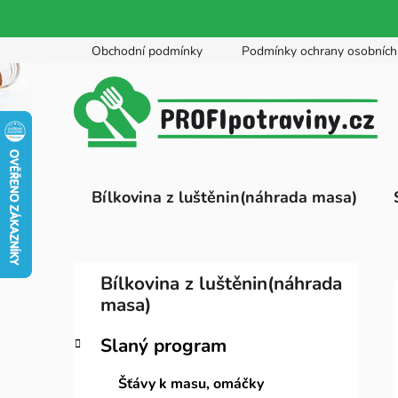
Přejít
Obchodní podmínky
Podmínky ochrany osobních
na
obsah
Bílkovina z luštěnin(náhrada masa)
P
K
Přeskočit
Bílkovina z luštěnin(náhrada
a
kategorie
o
masa)
t
s
e
t
Slaný program
g
r
o
Šťávy k masu, omáčky
a
r