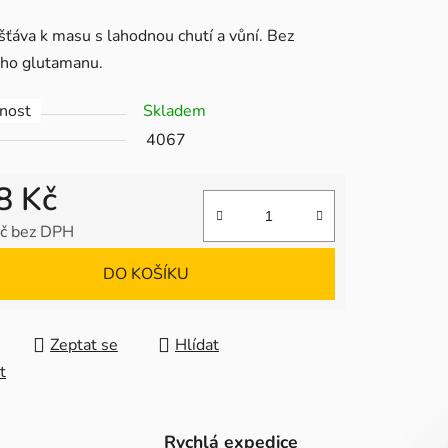
tu
šťáva k masu s lahodnou chutí a vůní. Bez
ého glutamanu.
nost
Skladem
4067
ek.
8 Kč
č bez DPH
 cena:
DO KOŠÍKU
Zeptat se
Hlídat
t
Rychlá expedice