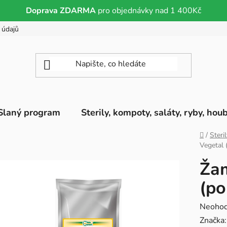
Doprava ZDARMA
pro objednávky nad 1 400Kč
 údajů
Slaný program
Sterily, kompoty, saláty, ryby, hou
Domů
/
Steri
Vegetal 
Žam
(po
Průměr
Neoho
hodnoc
Značka