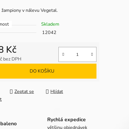
tu
 žampiony v nálevu Vegetal.
nost
Skladem
12042
ek.
8 Kč
č bez DPH
 cena:
DO KOŠÍKU
Zeptat se
Hlídat
t
Rychlá expedice
abaleno
většinu objednávek