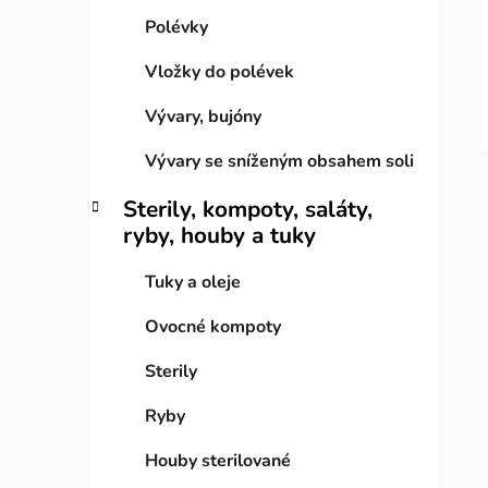
i
n
Polévky
e
n
í
Vložky do polévek
p
Vývary, bujóny
a
n
Vývary se sníženým obsahem soli
e
Sterily, kompoty, saláty,
l
ryby, houby a tuky
Tuky a oleje
Ovocné kompoty
Sterily
Ryby
Houby sterilované