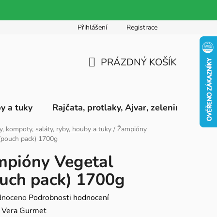
Přihlášení
Registrace
PRÁZDNÝ KOŠÍK
NÁKUPNÍ
KOŠÍK
by a tuky
Rajčata, protlaky, Ajvar, zeleninová pyré
ly, kompoty, saláty, ryby, houby a tuky
/
Žampióny
(pouch pack) 1700g
pióny Vegetal
uch pack) 1700g
né
dnoceno
Podrobnosti hodnocení
ení
:
Vera Gurmet