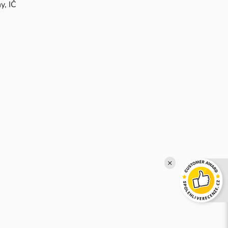
y, IČ
×