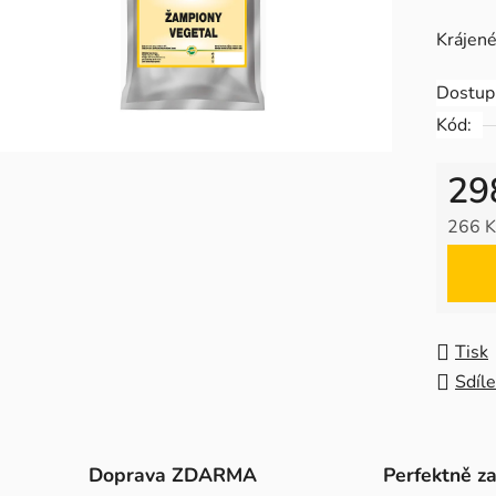
produk
Krájené
je
0,0
Dostup
z
Kód:
5
hvězdič
29
266 K
Měrná
Tisk
Sdíle
Doprava ZDARMA
Perfektně z