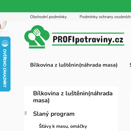
Přejít
Obchodní podmínky
Podmínky ochrany osobních
na
obsah
Bílkovina z luštěnin(náhrada masa)
P
K
Přeskočit
Bílkovina z luštěnin(náhrada
a
kategorie
o
masa)
t
s
e
t
Slaný program
g
r
o
Šťávy k masu, omáčky
a
r