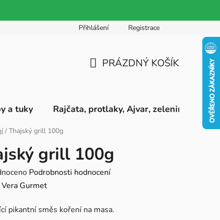
Přihlášení
Registrace
PRÁZDNÝ KOŠÍK
NÁKUPNÍ
KOŠÍK
by a tuky
Rajčata, protlaky, Ajvar, zeleninová pyré
í
/
Thajský grill 100g
jský grill 100g
né
dnoceno
Podrobnosti hodnocení
ení
:
Vera Gurmet
tu
ící pikantní směs koření na masa.