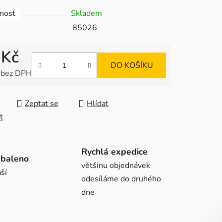
nost
Skladem
85026
ek.
 Kč
DO KOŠÍKU
 bez DPH
 cena:
Zeptat se
Hlídat
t
Rychlá expedice
abaleno
většinu objednávek
ší
odesíláme do druhého
dne