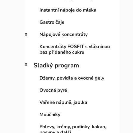
Instantní nápoje do mléka
Gastro čaje
Nápojové koncentráty
Koncentráty FOSFIT s vlákninou
bez přidaného cukru
Sladký program
Džemy, povidla a ovocné gely
Ovocná pyré
Vařené náplně, jablka
Moučníky
Polevy, krémy, pudinky, kakao,
posypy a další