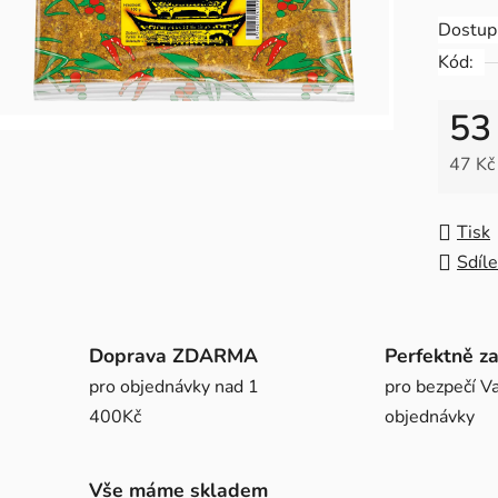
0,0
Dostup
z
Kód:
5
hvězdič
53
47 Kč
Měrná
Tisk
Sdíle
Doprava ZDARMA
Perfektně z
pro objednávky nad 1
pro bezpečí Va
400Kč
objednávky
Vše máme skladem