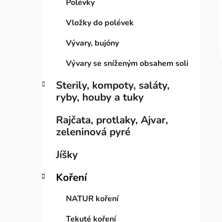
Polévky
e
n
í
Vložky do polévek
p
Vývary, bujóny
a
n
Vývary se sníženým obsahem soli
e
Sterily, kompoty, saláty,
l
ryby, houby a tuky
Rajčata, protlaky, Ajvar,
zeleninová pyré
Jíšky
Koření
NATUR koření
Tekuté koření