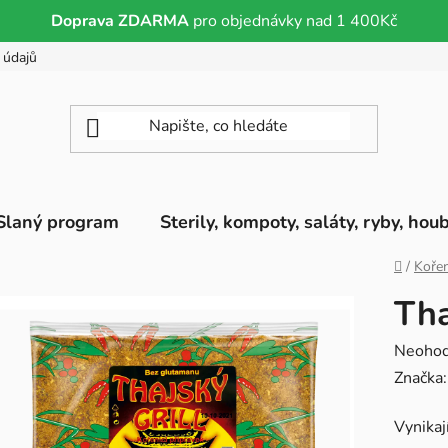
Doprava ZDARMA
pro objednávky nad 1 400Kč
 údajů
Slaný program
Sterily, kompoty, saláty, ryby, hou
Domů
/
Kořen
Tha
Průměr
Neoho
hodnoc
Značka
produk
Vynikaj
je