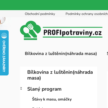
Přejít
Obchodní podmínky
Podmínky ochrany osobních
na
obsah
Bílkovina z luštěnin(náhrada masa)
P
K
Přeskočit
Bílkovina z luštěnin(náhrada
a
kategorie
o
masa)
t
s
e
t
Slaný program
g
r
o
Šťávy k masu, omáčky
a
r
i
n