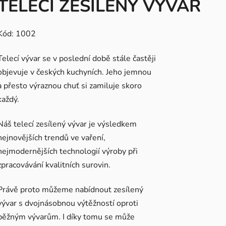
TELECÍ ZESÍLENÝ VÝVAR
Kód: 1002
Telecí vývar se v poslední době stále častěji
objevuje v českých kuchyních. Jeho jemnou
a přesto výraznou chuť si zamiluje skoro
každý.
Náš telecí zesílený vývar je výsledkem
nejnovějších trendů ve vaření,
nejmodernějších technologií výroby při
zpracovávání kvalitních surovin.
Právě proto můžeme nabídnout zesílený
vývar s dvojnásobnou výtěžností oproti
běžným vývarům. I díky tomu se může