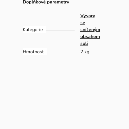
Doplňkové parametry
Vývary
se
Kategorie
sníženým
obsahem
soli
Hmotnost
2 kg