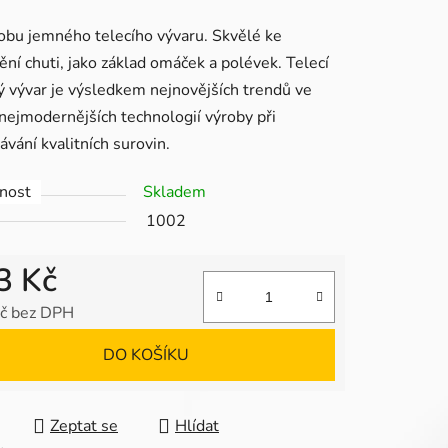
tu
obu jemného telecího vývaru. Skvělé ke
ění chuti, jako základ omáček a polévek. Telecí
ý vývar je výsledkem nejnovějších trendů ve
 nejmodernějších technologií výroby při
ávání kvalitních surovin.
ek.
nost
Skladem
1002
3 Kč
č bez DPH
 cena:
DO KOŠÍKU
Zeptat se
Hlídat