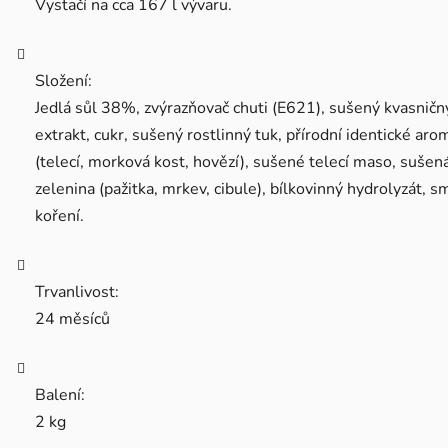
Vystačí na cca 167 l vývaru.
Složení:
Jedlá sůl 38%, zvýrazňovač chuti (E621), sušený kvasničn
extrakt, cukr, sušený rostlinný tuk, přírodní identické aro
(telecí, morková kost, hovězí), sušené telecí maso, sušen
zelenina (pažitka, mrkev, cibule), bílkovinný hydrolyzát, s
koření.
Trvanlivost:
24 měsíců
Balení:
2 kg