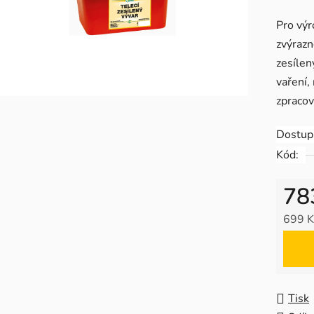
produk
Pro výr
je
zvýrazn
0,0
zesílen
z
vaření,
5
zpracov
hvězdič
Dostup
Kód:
78
699 K
Měrná
Tisk