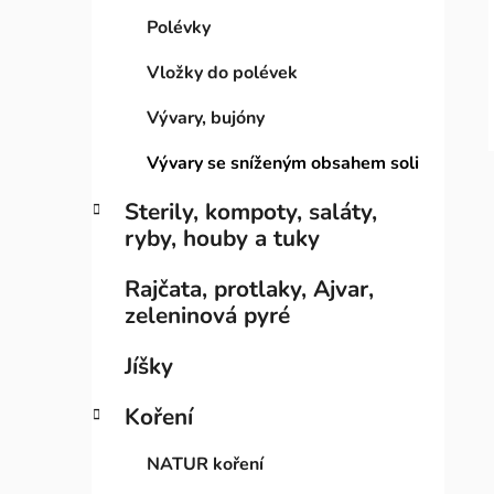
i
n
Polévky
e
n
í
Vložky do polévek
p
Vývary, bujóny
a
n
Vývary se sníženým obsahem soli
e
Sterily, kompoty, saláty,
l
ryby, houby a tuky
Rajčata, protlaky, Ajvar,
zeleninová pyré
Jíšky
Koření
NATUR koření