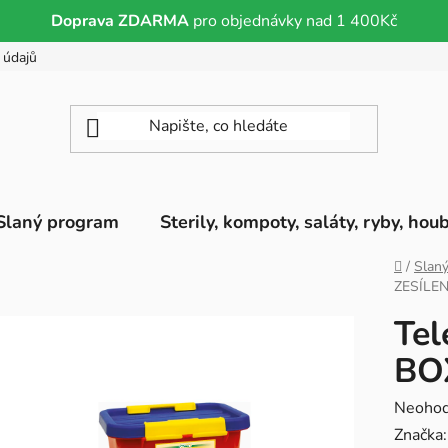
Doprava ZDARMA
pro objednávky nad 1 400Kč
 údajů
Slaný program
Sterily, kompoty, saláty, ryby, hou
Domů
/
Slan
ZESÍLEN
Tel
BO
Průměr
Neoho
hodnoc
Značka