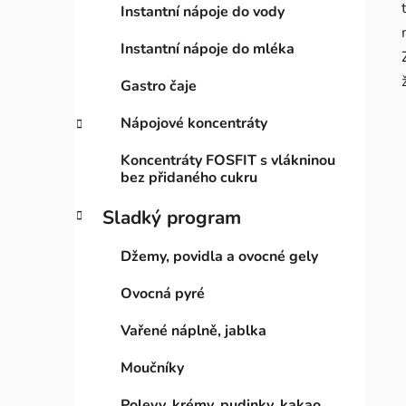
Instantní nápoje do vody
Instantní nápoje do mléka
Gastro čaje
Nápojové koncentráty
Koncentráty FOSFIT s vlákninou
bez přidaného cukru
Sladký program
Džemy, povidla a ovocné gely
Ovocná pyré
Vařené náplně, jablka
Moučníky
Polevy, krémy, pudinky, kakao,