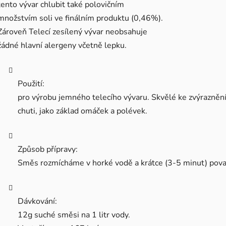
tento vývar chlubit také polovičním
množstvím soli ve finálním produktu (0,46%).
Zároveň Telecí zesílený vývar neobsahuje
žádné hlavní alergeny včetně lepku.
Použití:
pro výrobu jemného telecího vývaru. Skvělé ke zvýrazněn
chuti, jako základ omáček a polévek.
Způsob přípravy:
Směs rozmícháme v horké vodě a krátce (3-5 minut) pova
Dávkování:
12g suché směsi na 1 litr vody.