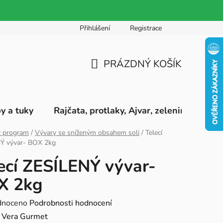
Přihlášení
Registrace
PRÁZDNÝ KOŠÍK
NÁKUPNÍ
KOŠÍK
by a tuky
Rajčata, protlaky, Ajvar, zeleninová pyré
ý program
/
Vývary se sníženým obsahem soli
/
Telecí
Ý vývar- BOX 2kg
ecí ZESÍLENÝ vývar-
X 2kg
né
dnoceno
Podrobnosti hodnocení
ení
:
Vera Gurmet