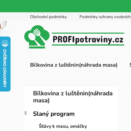
Přejít
Obchodní podmínky
Podmínky ochrany osobních
na
obsah
Bílkovina z luštěnin(náhrada masa)
P
K
Přeskočit
Bílkovina z luštěnin(náhrada
a
kategorie
o
masa)
t
s
e
t
Slaný program
g
r
o
Šťávy k masu, omáčky
a
r