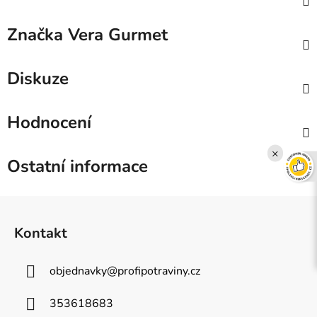
Značka
Vera Gurmet
Diskuze
Hodnocení
×
Ostatní informace
Z
á
Kontakt
p
a
objednavky
@
profipotraviny.cz
t
í
353618683