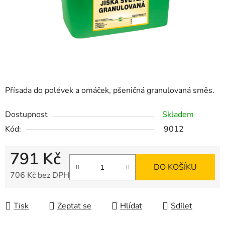
Přísada do polévek a omáček, pšeničná granulovaná směs.
Dostupnost
Skladem
Kód:
9012
791 Kč
DO KOŠÍKU
706 Kč bez DPH
Měrná cena:
Tisk
Zeptat se
Hlídat
Sdílet