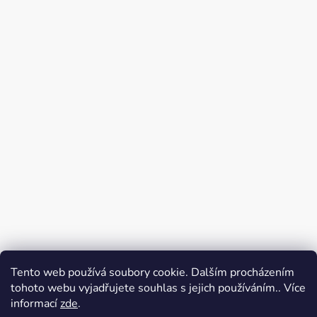
Tento web používá soubory cookie. Dalším procházením
tohoto webu vyjadřujete souhlas s jejich používáním.. Více
VERA GURMET
KASIA vera, s. r. o.
informací
zde
.