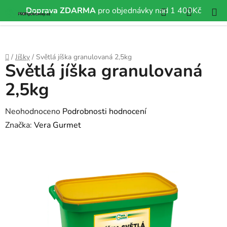
Hledat
NÁKUP
Doprava ZDARMA
pro objednávky nad 1 400Kč
Přejít
KOŠÍK
na
obsah
Domů
/
Jíšky
/
Světlá jíška granulovaná 2,5kg
Světlá jíška granulovaná
2,5kg
Průměrné
Neohodnoceno
Podrobnosti hodnocení
hodnocení
Značka:
Vera Gurmet
produktu
je
0,0
z
5
hvězdiček.