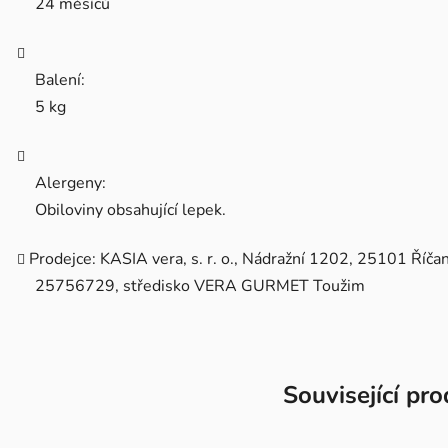
24 měsíců
Balení:
5 kg
Alergeny:
Obiloviny obsahující lepek.
Prodejce: KASIA vera, s. r. o., Nádražní 1202, 25101 Říčan
25756729, středisko VERA GURMET Toužim
Související pr