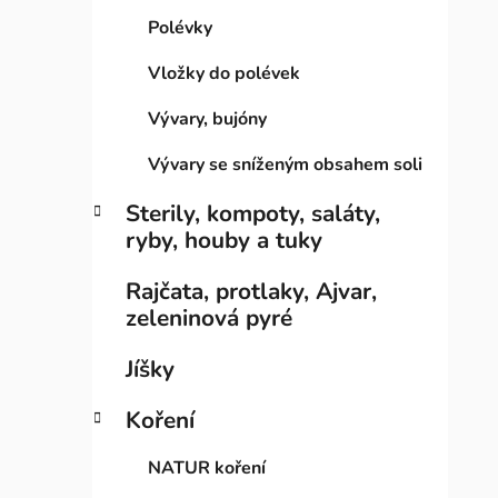
i
n
Polévky
e
n
í
Vložky do polévek
p
Vývary, bujóny
a
n
Vývary se sníženým obsahem soli
e
Sterily, kompoty, saláty,
l
ryby, houby a tuky
Rajčata, protlaky, Ajvar,
zeleninová pyré
Jíšky
Koření
NATUR koření