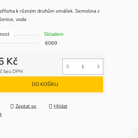
tu
příloha k různým druhům omáček. Semolina z
šenice, voda
nost
Skladem
6069
ek.
6 Kč
č bez DPH
 cena:
DO KOŠÍKU
Zeptat se
Hlídat
t