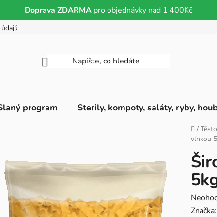
Doprava ZDARMA
pro objednávky nad 1 400Kč
 údajů
Slaný program
Sterily, kompoty, saláty, ryby, hou
Domů
/
Těsto
vlnkou 
Šir
5k
Průměr
Neoho
hodnoc
Značka