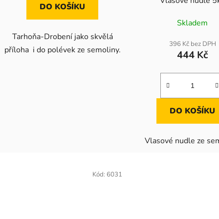
Vlasové nudle 5
DO KOŠÍKU
Skladem
Tarhoňa-Drobení jako skvělá
396 Kč bez DPH
příloha i do polévek ze semoliny.
444 Kč
DO KOŠÍKU
Vlasové nudle ze sem
Kód:
6031