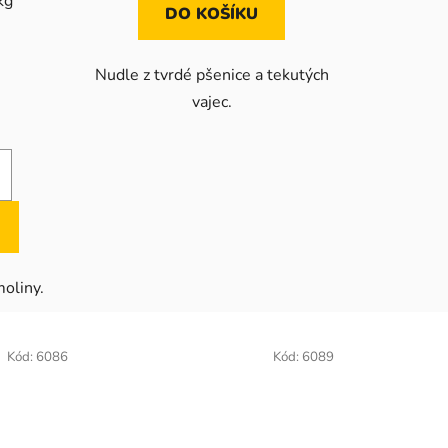
kg
DO KOŠÍKU
Nudle z tvrdé pšenice a tekutých
vajec.
oliny.
Kód:
6086
Kód:
6089