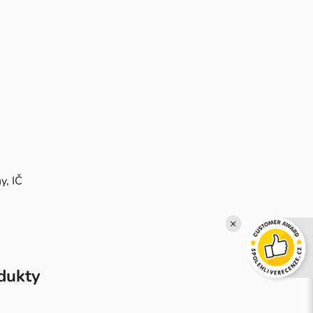
y, IČ
×
odukty