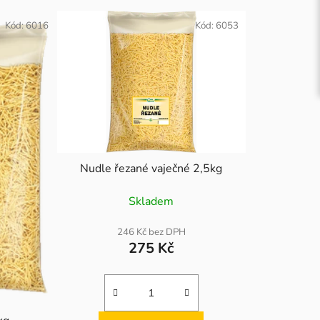
Kód:
6016
Kód:
6053
Nudle řezané vaječné 2,5kg
Skladem
246 Kč bez DPH
275 Kč