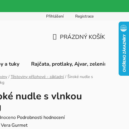
Přihlášení
Registrace
PRÁZDNÝ KOŠÍK
NÁKUPNÍ
KOŠÍK
by a tuky
Rajčata, protlaky, Ajvar, zeleninová pyré
viny
/
Těstoviny přílohové - základní
/
Široké nudle s
5kg
oké nudle s vlnkou
g
né
dnoceno
Podrobnosti hodnocení
ení
:
Vera Gurmet