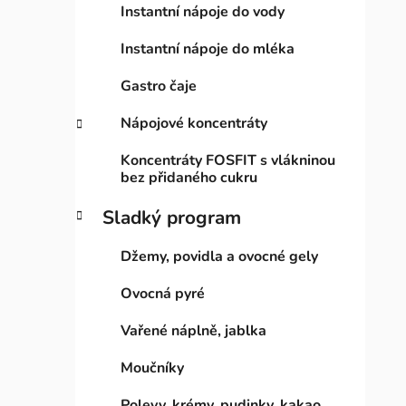
Instantní nápoje do vody
Instantní nápoje do mléka
Gastro čaje
Nápojové koncentráty
Koncentráty FOSFIT s vlákninou
bez přidaného cukru
Sladký program
Džemy, povidla a ovocné gely
Ovocná pyré
Vařené náplně, jablka
Moučníky
Polevy, krémy, pudinky, kakao,