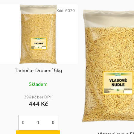
Kód:
6070
Tarhoňa- Drobení 5kg
Skladem
396 Kč bez DPH
444 Kč