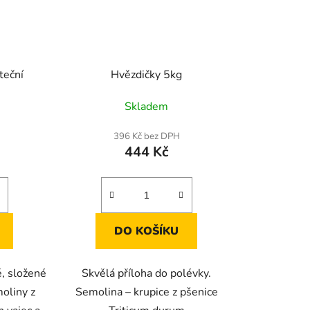
teční
Hvězdičky 5kg
Skladem
396 Kč bez DPH
444 Kč
DO KOŠÍKU
é, složené
Skvělá příloha do polévky.
oliny z
Semolina – krupice z pšenice