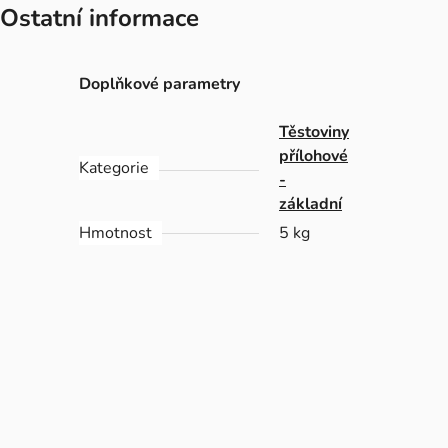
Ostatní informace
Doplňkové parametry
Těstoviny
přílohové
Kategorie
-
základní
Hmotnost
5 kg