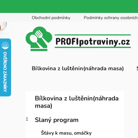
Přejít
Obchodní podmínky
Podmínky ochrany osobních
na
obsah
Bílkovina z luštěnin(náhrada masa)
P
K
Přeskočit
Bílkovina z luštěnin(náhrada
a
kategorie
o
masa)
t
s
e
t
Slaný program
g
r
o
Šťávy k masu, omáčky
a
r