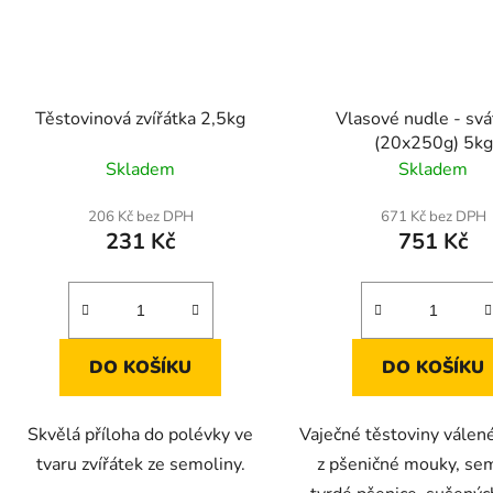
Těstovinová zvířátka 2,5kg
Vlasové nudle - svá
(20x250g) 5kg
Skladem
Skladem
206 Kč bez DPH
671 Kč bez DPH
231 Kč
751 Kč
DO KOŠÍKU
DO KOŠÍKU
Skvělá příloha do polévky ve
Vaječné těstoviny válen
tvaru zvířátek ze semoliny.
z pšeničné mouky, sem