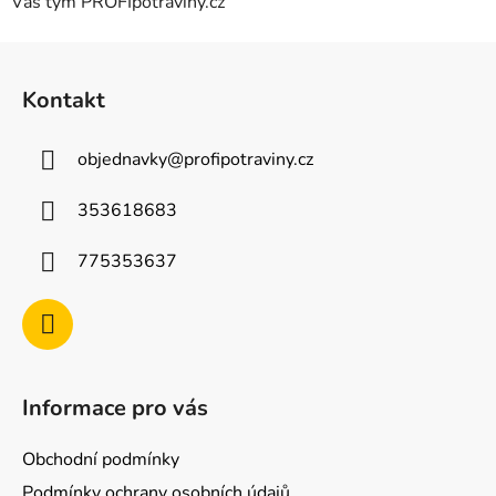
Váš tým PROFIpotraviny.cz
Z
á
Kontakt
p
a
objednavky
@
profipotraviny.cz
t
í
353618683
775353637
Informace pro vás
Obchodní podmínky
Podmínky ochrany osobních údajů