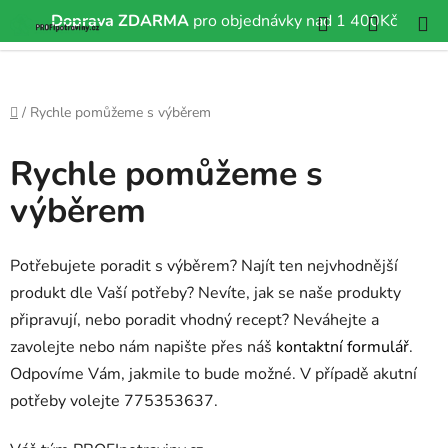
Hledat
NÁKUP
Doprava ZDARMA
pro objednávky nad 1 400Kč
Přejít
KOŠÍK
na
obsah
Domů
/
Rychle pomůžeme s výběrem
Rychle pomůžeme s
výběrem
Potřebujete poradit s výběrem? Najít ten nejvhodnější
produkt dle Vaší potřeby? Nevíte, jak se naše produkty
připravují, nebo poradit vhodný recept? Neváhejte a
zavolejte nebo nám napište přes náš
kontaktní formulář
.
Odpovíme Vám, jakmile to bude možné. V případě akutní
potřeby volejte 775353637.