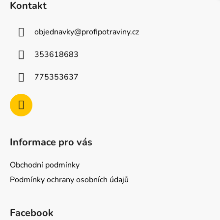
Kontakt
p
a
objednavky
@
profipotraviny.cz
t
í
353618683
775353637
Informace pro vás
Obchodní podmínky
Podmínky ochrany osobních údajů
Facebook