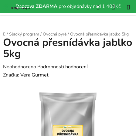
Hledat
NÁKUP
Doprava ZDARMA
pro objednávky nad 1 400Kč
Přejít
KOŠÍK
na
obsah
Domů
/
Sladký program
/
Ovocná pyré
/
Ovocná přesnídávka jablko 5kg
Ovocná přesnídávka jablko
5kg
Průměrné
Neohodnoceno
Podrobnosti hodnocení
hodnocení
Značka:
Vera Gurmet
produktu
je
0,0
z
5
hvězdiček.