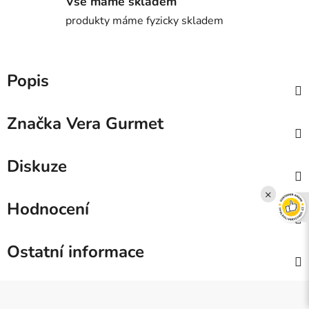
Vše máme skladem
produkty máme fyzicky skladem
Popis
Značka
Vera Gurmet
Diskuze
×
Hodnocení
Ostatní informace
Z
á