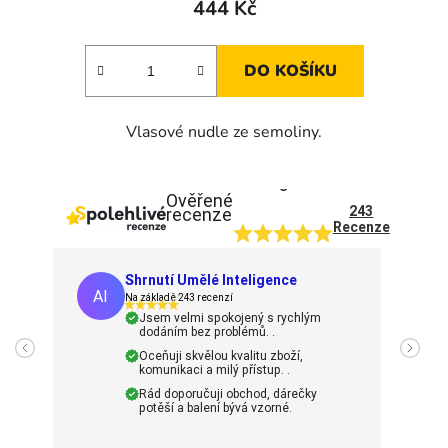
444 Kč
DO KOŠÍKU
Vlasové nudle ze semoliny.
5
Ověřené
243
recenze
Recenze
Shrnutí Umělé Inteligence
AI
Na základě 243 recenzí
Jsem velmi spokojený s rychlým
dodáním bez problémů. .
Oceňuji skvělou kvalitu zboží,
komunikaci a milý přístup. .
Rád doporučuji obchod, dárečky
potěší a balení bývá vzorné.