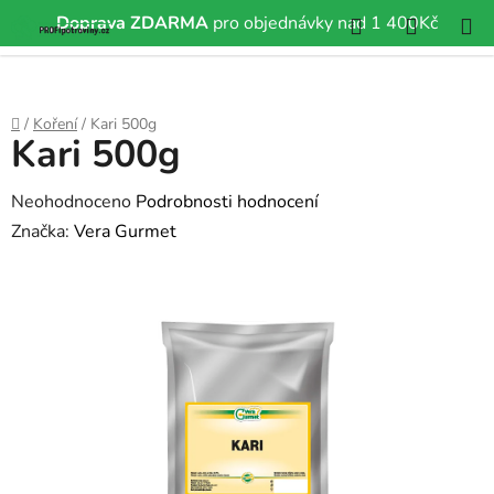
Hledat
NÁKUP
Doprava ZDARMA
pro objednávky nad 1 400Kč
Přejít
KOŠÍK
na
obsah
Domů
/
Koření
/
Kari 500g
Kari 500g
Průměrné
Neohodnoceno
Podrobnosti hodnocení
hodnocení
Značka:
Vera Gurmet
produktu
je
0,0
z
5
hvězdiček.