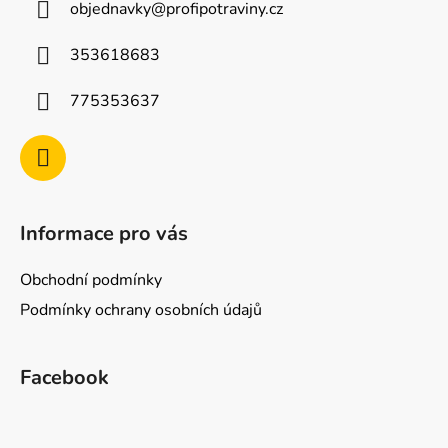
objednavky
@
profipotraviny.cz
t
í
353618683
775353637
Informace pro vás
Obchodní podmínky
Podmínky ochrany osobních údajů
Facebook