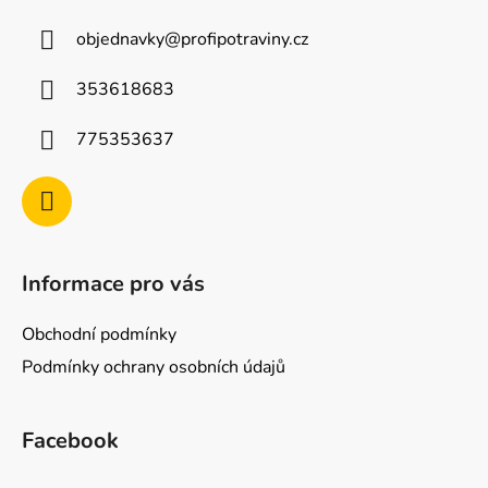
a
objednavky
@
profipotraviny.cz
t
í
353618683
775353637
Informace pro vás
Obchodní podmínky
Podmínky ochrany osobních údajů
Facebook