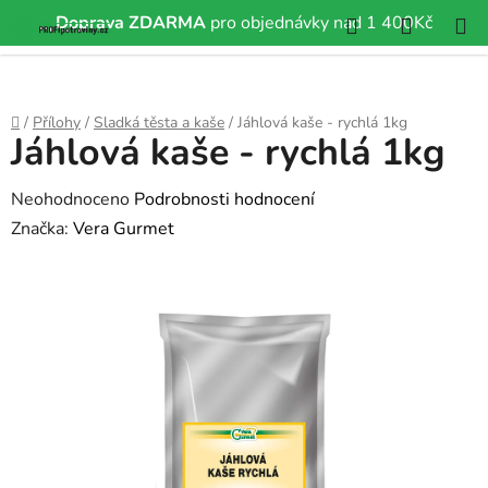
Hledat
NÁKUP
Doprava ZDARMA
pro objednávky nad 1 400Kč
Přejít
KOŠÍK
na
obsah
Domů
/
Přílohy
/
Sladká těsta a kaše
/
Jáhlová kaše - rychlá 1kg
Jáhlová kaše - rychlá 1kg
Průměrné
Neohodnoceno
Podrobnosti hodnocení
hodnocení
Značka:
Vera Gurmet
produktu
je
0,0
z
5
hvězdiček.