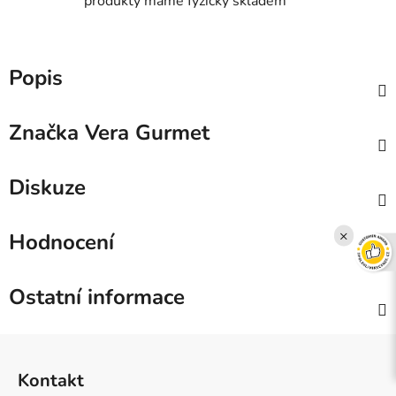
produkty máme fyzicky skladem
Popis
Značka
Vera Gurmet
Diskuze
×
Hodnocení
Ostatní informace
Z
á
Kontakt
p