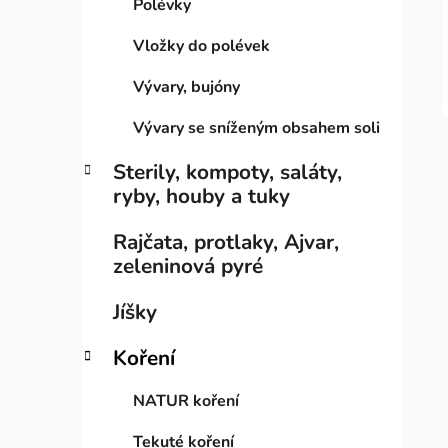
Polévky
e
n
í
Vložky do polévek
p
Vývary, bujóny
a
n
Vývary se sníženým obsahem soli
e
Sterily, kompoty, saláty,
l
ryby, houby a tuky
Rajčata, protlaky, Ajvar,
zeleninová pyré
Jíšky
Koření
NATUR koření
Tekuté koření