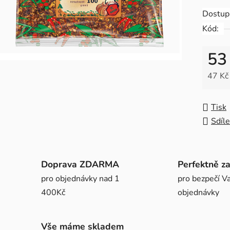
0,0
Dostup
z
Kód:
5
hvězdič
53
47 Kč
Měrná
Tisk
Sdíle
Doprava ZDARMA
Perfektně z
pro objednávky nad 1
pro bezpečí Va
400Kč
objednávky
Vše máme skladem