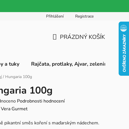
Přihlášení
Registrace
PRÁZDNÝ KOŠÍK
NÁKUPNÍ
KOŠÍK
by a tuky
Rajčata, protlaky, Ajvar, zeleninová pyré
í
/
Hungaria 100g
ngaria 100g
né
dnoceno
Podrobnosti hodnocení
ení
:
Vera Gurmet
tu
ně pikantní směs koření s maďarským nádechem.