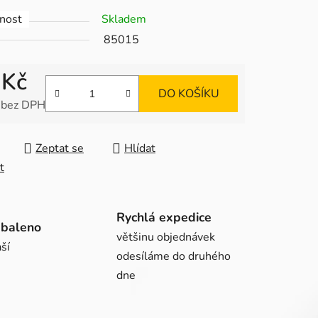
nost
Skladem
85015
ek.
 Kč
DO KOŠÍKU
 bez DPH
 cena:
Zeptat se
Hlídat
t
Rychlá expedice
abaleno
většinu objednávek
ší
odesíláme do druhého
dne