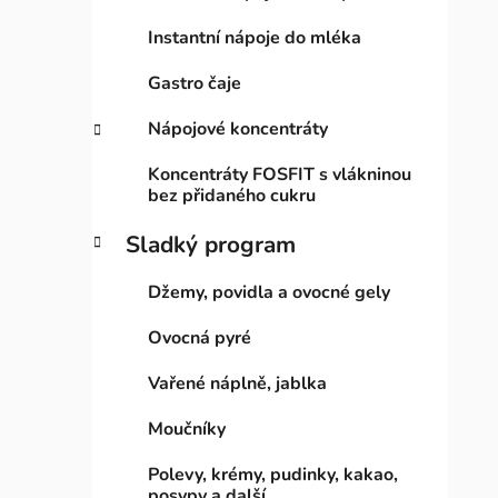
Instantní nápoje do mléka
Gastro čaje
Nápojové koncentráty
Koncentráty FOSFIT s vlákninou
bez přidaného cukru
Sladký program
Džemy, povidla a ovocné gely
Ovocná pyré
Vařené náplně, jablka
Moučníky
Polevy, krémy, pudinky, kakao,
posypy a další