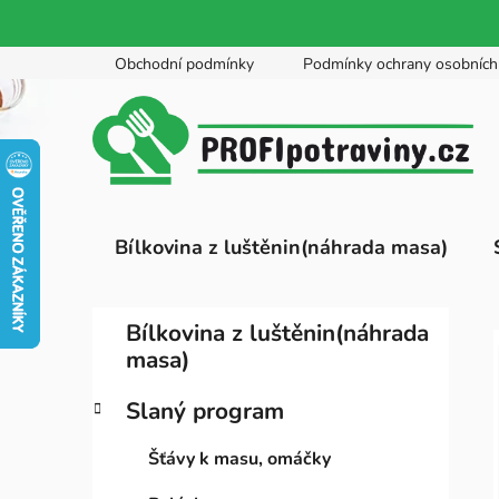
Přejít
Obchodní podmínky
Podmínky ochrany osobních
na
obsah
Bílkovina z luštěnin(náhrada masa)
P
K
Přeskočit
Bílkovina z luštěnin(náhrada
a
kategorie
o
masa)
t
s
e
t
Slaný program
g
r
o
Šťávy k masu, omáčky
a
r
i
n