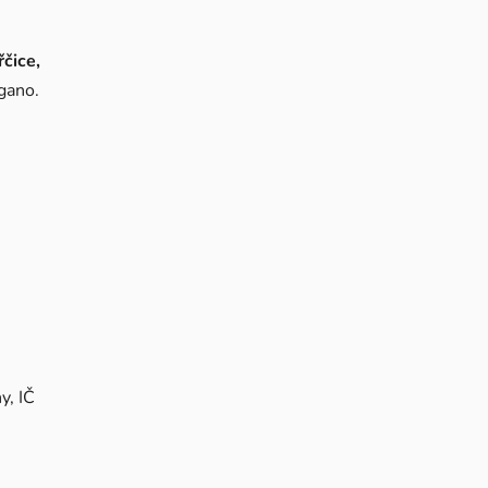
řčice,
egano.
y, IČ