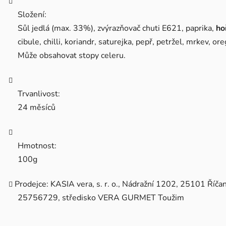
Složení:
Sůl jedlá (max. 33%), zvýrazňovač chuti E621, paprika,
ho
cibule, chilli, koriandr, saturejka, pepř, petržel, mrkev, or
Může obsahovat stopy celeru.
Trvanlivost:
24 měsíců
Hmotnost:
100g
Prodejce: KASIA vera, s. r. o., Nádražní 1202, 25101 Říčan
25756729, středisko VERA GURMET Toužim