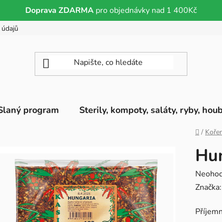
Doprava ZDARMA
pro objednávky nad 1 400Kč
 údajů
Slaný program
Sterily, kompoty, saláty, ryby, hou
Domů
/
Kořen
Hu
Průměr
Neoho
hodnoc
Značka
produk
Příjem
je