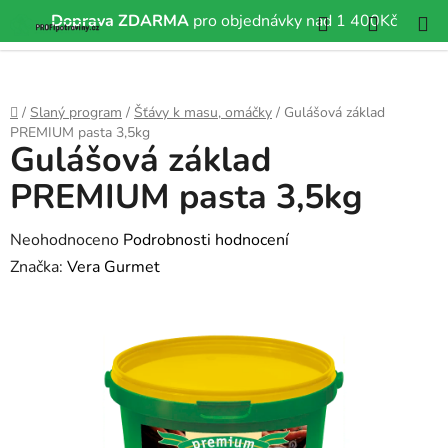
Hledat
NÁKUP
Doprava ZDARMA
pro objednávky nad 1 400Kč
Přejít
KOŠÍK
na
obsah
Domů
/
Slaný program
/
Šťávy k masu, omáčky
/
Gulášová základ
PREMIUM pasta 3,5kg
Gulášová základ
PREMIUM pasta 3,5kg
Průměrné
Neohodnoceno
Podrobnosti hodnocení
hodnocení
Značka:
Vera Gurmet
produktu
je
0,0
z
5
hvězdiček.