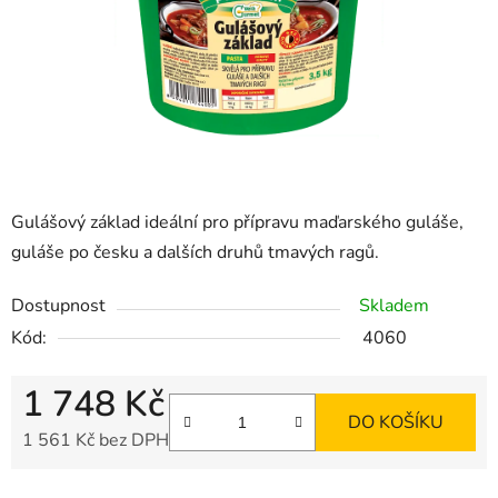
Gulášový základ ideální pro přípravu maďarského guláše,
guláše po česku a dalších druhů tmavých ragů.
Dostupnost
Skladem
Kód:
4060
1 748 Kč
DO KOŠÍKU
1 561 Kč bez DPH
Měrná cena: