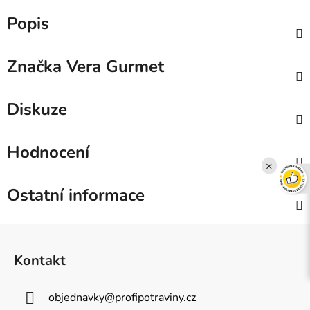
Popis
Značka
Vera Gurmet
Diskuze
Hodnocení
×
Ostatní informace
Z
á
Kontakt
p
a
objednavky
@
profipotraviny.cz
t