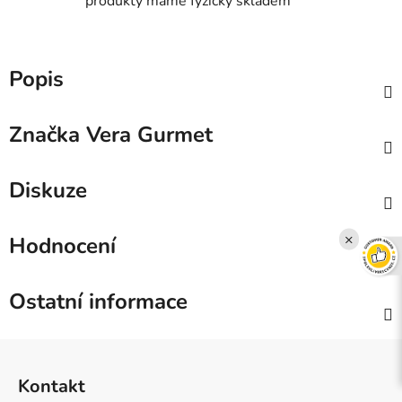
produkty máme fyzicky skladem
Popis
Značka
Vera Gurmet
Diskuze
×
Hodnocení
Ostatní informace
Z
á
Kontakt
p