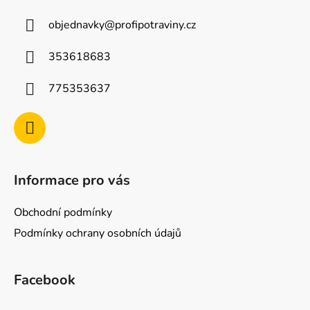
a
objednavky
@
profipotraviny.cz
t
í
353618683
775353637
Informace pro vás
Obchodní podmínky
Podmínky ochrany osobních údajů
Facebook