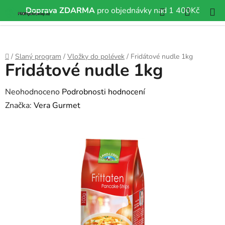
Hledat
NÁKUP
Doprava ZDARMA
pro objednávky nad 1 400Kč
Přejít
KOŠÍK
na
obsah
Domů
/
Slaný program
/
Vložky do polévek
/
Fridátové nudle 1kg
Fridátové nudle 1kg
Průměrné
Neohodnoceno
Podrobnosti hodnocení
hodnocení
Značka:
Vera Gurmet
produktu
je
0,0
z
5
hvězdiček.