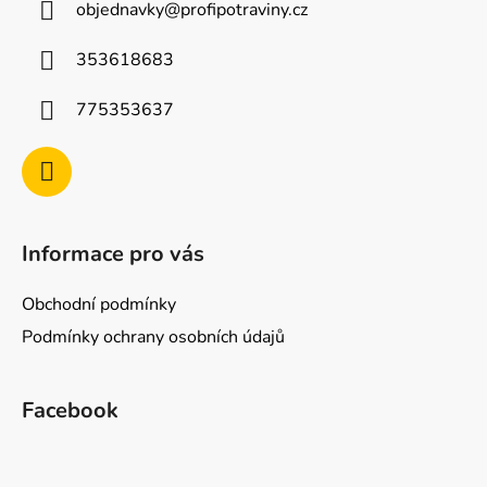
objednavky
@
profipotraviny.cz
t
í
353618683
775353637
Informace pro vás
Obchodní podmínky
Podmínky ochrany osobních údajů
Facebook