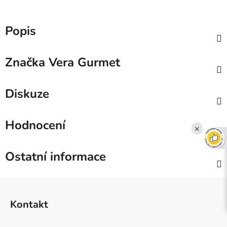
Popis
Značka
Vera Gurmet
Diskuze
Hodnocení
×
Ostatní informace
Z
á
Kontakt
p
a